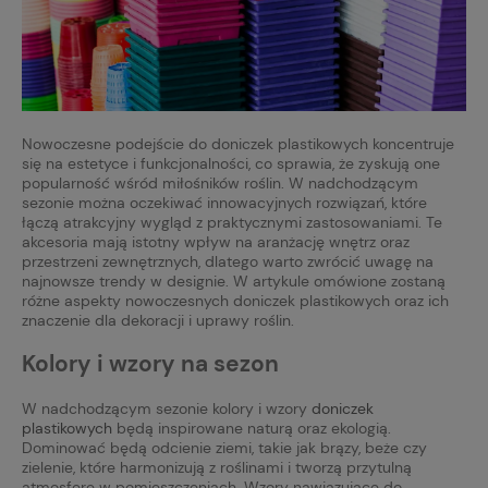
Nowoczesne podejście do doniczek plastikowych koncentruje
się na estetyce i funkcjonalności, co sprawia, że zyskują one
popularność wśród miłośników roślin. W nadchodzącym
sezonie można oczekiwać innowacyjnych rozwiązań, które
łączą atrakcyjny wygląd z praktycznymi zastosowaniami. Te
akcesoria mają istotny wpływ na aranżację wnętrz oraz
przestrzeni zewnętrznych, dlatego warto zwrócić uwagę na
najnowsze trendy w designie. W artykule omówione zostaną
różne aspekty nowoczesnych doniczek plastikowych oraz ich
znaczenie dla dekoracji i uprawy roślin.
Kolory i wzory na sezon
W nadchodzącym sezonie kolory i wzory
doniczek
plastikowych
będą inspirowane naturą oraz ekologią.
Dominować będą odcienie ziemi, takie jak brązy, beże czy
zielenie, które harmonizują z roślinami i tworzą przytulną
atmosferę w pomieszczeniach. Wzory nawiązujące do