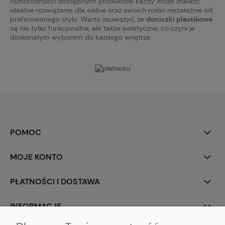
różnorodności dostępnych produktów każdy może znaleźć
idealne rozwiązanie dla siebie oraz swoich roślin niezależnie od
preferowanego stylu. Warto zauważyć, że
doniczki plastikowe
są nie tylko funkcjonalne, ale także estetyczne, co czyni je
doskonałym wyborem do każdego wnętrza.
POMOC
MOJE KONTO
PŁATNOŚCI I DOSTAWA
INFORMACJE