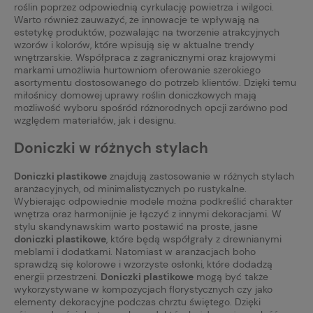
roślin poprzez odpowiednią cyrkulację powietrza i wilgoci.
Warto również zauważyć, że innowacje te wpływają na
estetykę produktów, pozwalając na tworzenie atrakcyjnych
wzorów i kolorów, które wpisują się w aktualne trendy
wnętrzarskie. Współpraca z zagranicznymi oraz krajowymi
markami umożliwia hurtowniom oferowanie szerokiego
asortymentu dostosowanego do potrzeb klientów. Dzięki temu
miłośnicy domowej uprawy roślin doniczkowych mają
możliwość wyboru spośród różnorodnych opcji zarówno pod
względem materiałów, jak i designu.
Doniczki w różnych stylach
Doniczki plastikowe
znajdują zastosowanie w różnych stylach
aranżacyjnych, od minimalistycznych po rustykalne.
Wybierając odpowiednie modele można podkreślić charakter
wnętrza oraz harmonijnie je łączyć z innymi dekoracjami. W
stylu skandynawskim warto postawić na proste, jasne
doniczki plastikowe
, które będą współgrały z drewnianymi
meblami i dodatkami. Natomiast w aranżacjach boho
sprawdzą się kolorowe i wzorzyste osłonki, które dodadzą
energii przestrzeni.
Doniczki plastikowe
mogą być także
wykorzystywane w kompozycjach florystycznych czy jako
elementy dekoracyjne podczas chrztu świętego. Dzięki