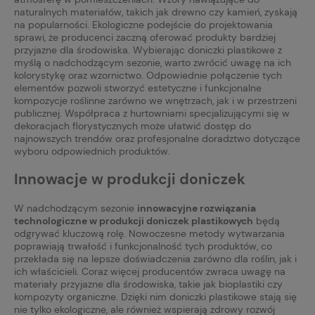
naturalnych materiałów, takich jak drewno czy kamień, zyskają
na popularności. Ekologiczne podejście do projektowania
sprawi, że producenci zaczną oferować produkty bardziej
przyjazne dla środowiska. Wybierając doniczki plastikowe z
myślą o nadchodzącym sezonie, warto zwrócić uwagę na ich
kolorystykę oraz wzornictwo. Odpowiednie połączenie tych
elementów pozwoli stworzyć estetyczne i funkcjonalne
kompozycje roślinne zarówno we wnętrzach, jak i w przestrzeni
publicznej. Współpraca z hurtowniami specjalizującymi się w
dekoracjach florystycznych może ułatwić dostęp do
najnowszych trendów oraz profesjonalne doradztwo dotyczące
wyboru odpowiednich produktów.
Innowacje w produkcji doniczek
W nadchodzącym sezonie
innowacyjne rozwiązania
technologiczne w produkcji doniczek plastikowych
będą
odgrywać kluczową rolę. Nowoczesne metody wytwarzania
poprawiają trwałość i funkcjonalność tych produktów, co
przekłada się na lepsze doświadczenia zarówno dla roślin, jak i
ich właścicieli. Coraz więcej producentów zwraca uwagę na
materiały przyjazne dla środowiska, takie jak bioplastiki czy
kompozyty organiczne. Dzięki nim doniczki plastikowe stają się
nie tylko ekologiczne, ale również wspierają zdrowy rozwój