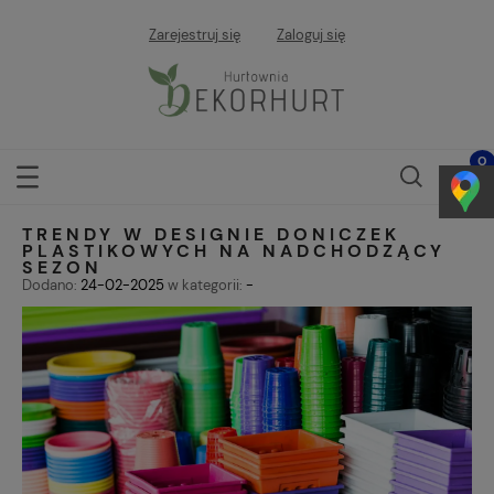
Zarejestruj się
Zaloguj się
TRENDY W DESIGNIE DONICZEK
PLASTIKOWYCH NA NADCHODZĄCY
SEZON
Dodano:
24-02-2025
w kategorii:
-