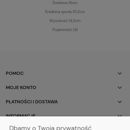
Średnica 16cm
Średnica spodu 10,3cm
Wysokość 14,3cm
Pojemność 1,8l
POMOC
MOJE KONTO
PŁATNOŚCI I DOSTAWA
INFORMACJE
Dbamy o Twoją prywatność