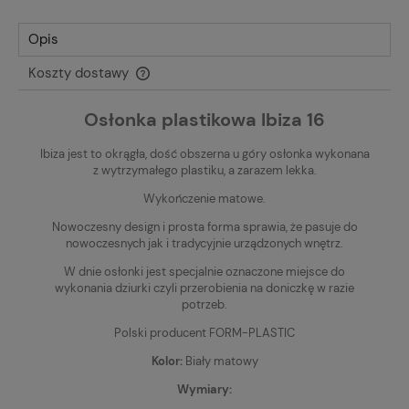
Opis
Koszty dostawy
Cena nie zawiera ewentualnych kosztów płatności
Osłonka plastikowa Ibiza 16
Ibiza jest to okrągła, dość obszerna u góry osłonka wykonana
z wytrzymałego plastiku, a zarazem lekka.
Wykończenie matowe.
Nowoczesny design i prosta forma sprawia, że pasuje do
nowoczesnych jak i tradycyjnie urządzonych wnętrz.
W dnie osłonki jest specjalnie oznaczone miejsce do
wykonania dziurki czyli przerobienia na doniczkę w razie
potrzeb.
Polski producent FORM-PLASTIC
Kolor:
Biały matowy
Wymiary: