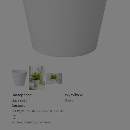
Dostępność:
Wysyłka w:
duża ilość
3 dni
Dostawa:
od 19,99 zł
- Kurier InPost paczka
sprawdź formy dostawy
Cena nie zawiera ewentualnych kosztów płatności